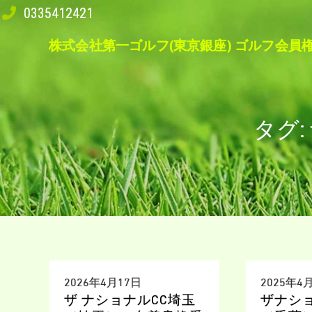
Skip
0335412421
to
株式会社第一ゴルフ(東京銀座) ゴルフ会員権N
content
タグ:
2026年4月17日
2025年4
ザ ナショナルCC埼玉
ザナシ