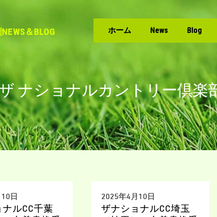
ホーム
News
Blog
EWS＆BLOG
ザ ナショナルカントリー倶楽部
月10日
2025年4月10日
ョナルCC千葉
ザナショナルCC埼玉