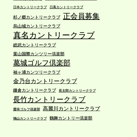
を譲り受ける株式譲渡契約を令和8年7月
日本カントリークラブ
日高カントリークラブ
15日付で締結したと発表しました。
正会員募集
杉ノ郷カントリークラブ
0
0
Twitter
烏山城カントリークラブ
真名カントリークラブ
株式会社第一ゴルフ
29 7月
総武カントリークラブ
;
カレドニアン・GCの年会費改定について
葉山国際カンツリー倶楽部
同クラブでは、下記の通り年会費を改定
葛城ゴルフ倶楽部
します。
記
袖ヶ浦カンツリークラブ
①実施・・・令和8年10月1日より
金乃台カントリークラブ
➁年会費（会計年度：10月～9月）
鎌倉カントリークラブ
【改定前】 【改定後】
長太郎カントリークラブ
長竹カントリークラブ
正会員 110000円 165000円
平日会員 33000円 55000円
高麗川カントリークラブ
霞南ゴルフ倶楽部
0
0
Twitter
鶴舞カントリー倶楽部
鳩山カントリークラブ
Load More