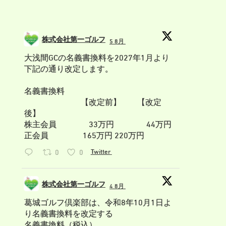
株式会社第一ゴルフ
5 8月
;
大浅間GCの名義書換料を2027年1月より
下記の通り改定します。
名義書換料
【改定前】 【改定
後】
株主会員 33万円 44万円
正会員 165万円 220万円
0
0
Twitter
株式会社第一ゴルフ
4 8月
;
葛城ゴルフ倶楽部は、令和8年10月1日よ
り名義書換料を改定する
名義書換料（税込）