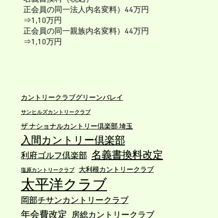
正会員の同一法人内名変料）44万円
⇒1,10万円
正会員の同一親族内名変料）44万円
⇒1,10万円
平日会員の名義書換料）44万円⇒1,10万
円
平日会員の同一法人内名変料）22万円
⇒55万円
※正会員の名義書換料は変更なし
カントリークラブグリーンバレイ
0
0
Twitter
サンヒルズカントリークラブ
ザ ナショナルカントリー倶楽部 埼玉
入間カントリー倶楽部
株式会社第一ゴルフ
29 7月
名義書換料改定
利府ゴルフ倶楽部
;
市原京急CCの保有・運営会社株式譲渡に
大利根カントリークラブ
ついて
塩原カントリークラブ
太平洋クラブ
パシフィックゴルフマネージメント(株)
（PGM）は、京浜急行電鉄(株)より「市原
岡部チサンカントリークラブ
京急カントリークラブ」を保有・運営す
年会費改定
る(株)市原京急カントリークラブの全株式
房総カントリークラブ