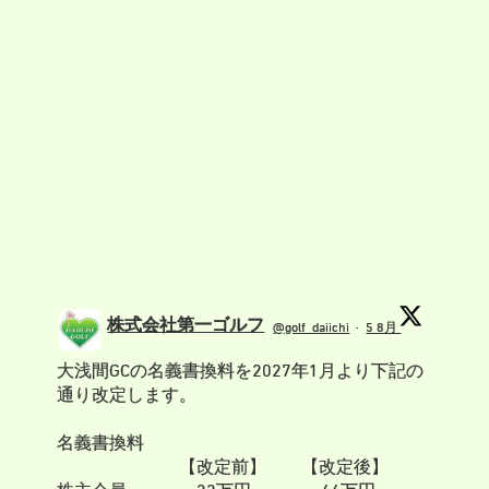
株式会社第一ゴルフ
@golf_daiichi
·
5 8月
;
大浅間GCの名義書換料を2027年1月より下記の
通り改定します。
名義書換料
【改定前】 【改定後】
株主会員 33万円 44万円