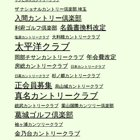
;
市原京急CCの保有・運営会社株式譲渡について
ザ ナショナルカントリー倶楽部 埼玉
パシフィックゴルフマネージメント(株)
入間カントリー倶楽部
（PGM）は、京浜急行電鉄(株)より「市原京急
カントリークラブ」を保有・運営する(株)市原
名義書換料改定
利府ゴルフ倶楽部
京急カントリークラブの全株式を譲り受ける株
式譲渡契約を令和8年7月15日付で締結したと発
大利根カントリークラブ
塩原カントリークラブ
太平洋クラブ
表しました。
0
0
Twitter
年会費改定
岡部チサンカントリークラブ
房総カントリークラブ
日本カントリークラブ
株式会社第一ゴルフ
杉ノ郷カントリークラブ
@golf_daiichi
·
29 7月
日高カントリークラブ
正会員募集
;
烏山城カントリークラブ
カレドニアン・GCの年会費改定について
真名カントリークラブ
同クラブでは、下記の通り年会費を改定しま
す。
総武カントリークラブ
葉山国際カンツリー倶楽部
記
葛城ゴルフ倶楽部
①実施・・・令和8年10月1日より
➁年会費（会計年度：10月～9月）
袖ヶ浦カンツリークラブ
【改定前】 【改定後】
金乃台カントリークラブ
正会員 110000円 165000円