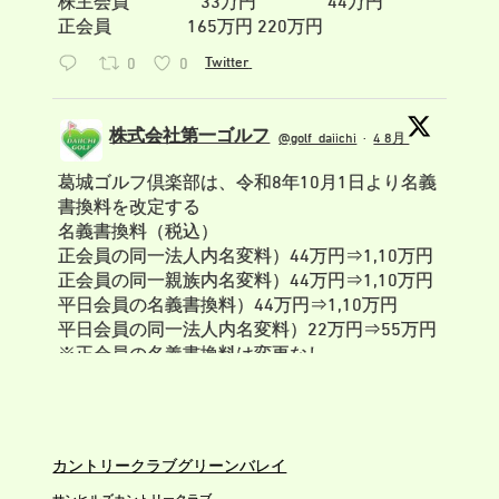
正会員 165万円 220万円
0
0
Twitter
株式会社第一ゴルフ
@golf_daiichi
·
4 8月
;
葛城ゴルフ倶楽部は、令和8年10月1日より名義
書換料を改定する
名義書換料（税込）
正会員の同一法人内名変料）44万円⇒1,10万円
正会員の同一親族内名変料）44万円⇒1,10万円
平日会員の名義書換料）44万円⇒1,10万円
平日会員の同一法人内名変料）22万円⇒55万円
※正会員の名義書換料は変更なし
0
0
Twitter
株式会社第一ゴルフ
カントリークラブグリーンバレイ
@golf_daiichi
·
29 7月
サンヒルズカントリークラブ