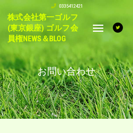
Skip
0335412421
to
株式会社第一ゴルフ
content
(東京銀座) ゴルフ会
員権NEWS＆BLOG
お問い合わせ